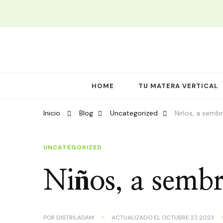
Soluciones agroeficientes
Distriladam
HOME
TU MATERA VERTICAL
Inicio
Blog
Uncategorized
Niños, a sembr
UNCATEGORIZED
Niños, a sembr
POR
DISTRILADAM
ACTUALIZADO EL
OCTUBRE 27, 2023