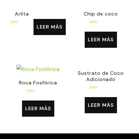
Arlita
Chip de coco
LEER MÁS
Valorado
Valorado
con
con
0
0
LEER MÁS
de
de
5
5
Sustrato de Coco
Adicionado
Roca Fosfórica
Valorado
Valorado
con
con
0
LEER MÁS
0
de
LEER MÁS
de
5
5