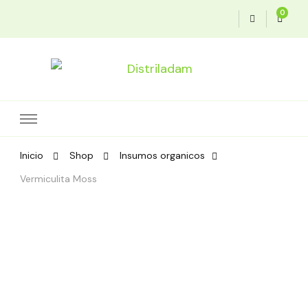
0
Soluciones agroeficientes
Distriladam
Inicio
Shop
Insumos organicos
Vermiculita Moss