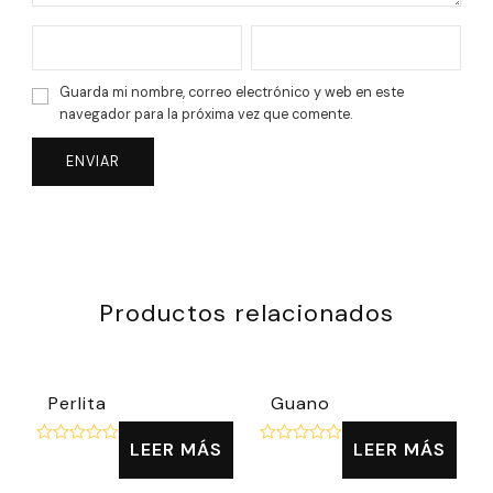
Guarda mi nombre, correo electrónico y web en este
navegador para la próxima vez que comente.
Productos relacionados
Perlita
Guano
LEER MÁS
LEER MÁS
Valorado
Valorado
con
con
0
0