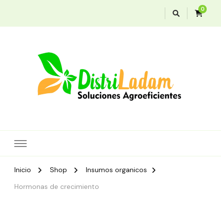
0
Soluciones agroeficientes
Distriladam
Inicio
Shop
Insumos organicos
Hormonas de crecimiento