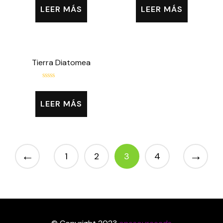
0
0
LEER MÁS
LEER MÁS
de
de
5
5
Tierra Diatomea
Valorado
con
0
LEER MÁS
de
5
←
→
1
2
3
4