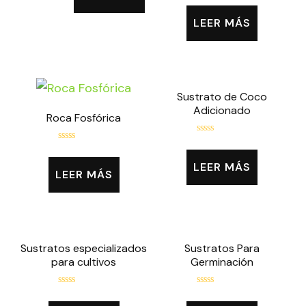
con
con
0
0
LEER MÁS
de
de
5
5
Sustrato de Coco
Adicionado
Roca Fosfórica
Valorado
Valorado
con
con
0
LEER MÁS
0
de
LEER MÁS
de
5
5
Sustratos especializados
Sustratos Para
para cultivos
Germinación
Valorado
Valorado
con
con