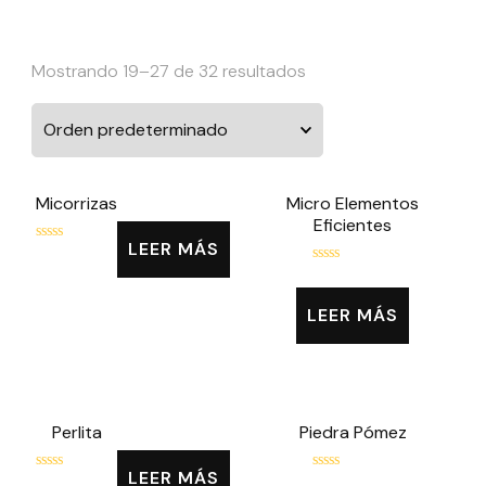
Mostrando 19–27 de 32 resultados
Micorrizas
Micro Elementos
Eficientes
LEER MÁS
Valorado
con
Valorado
0
con
de
0
LEER MÁS
5
de
5
Perlita
Piedra Pómez
LEER MÁS
Valorado
Valorado