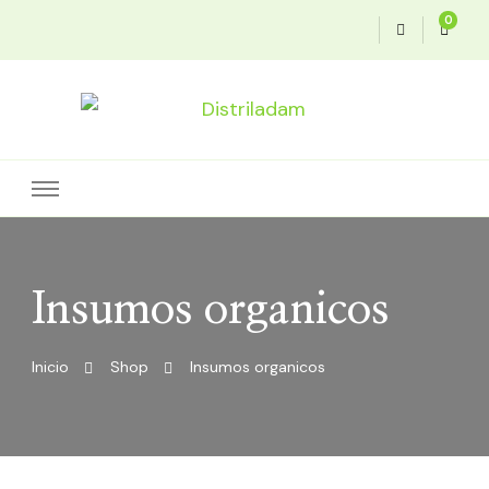
0
Soluciones agroeficientes
Distriladam
Insumos organicos
Inicio
Shop
Insumos organicos